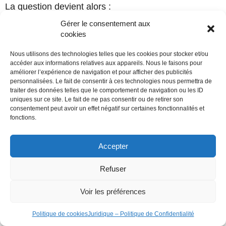
La question devient alors :
Gérer le consentement aux
« Est-ce que mon enfant a besoin de mon
cookies
action… ou de ma présence ? »
Nous utilisons des technologies telles que les cookies pour stocker et/ou
Être présent n’est pas ne rien faire.
accéder aux informations relatives aux appareils. Nous le faisons pour
améliorer l’expérience de navigation et pour afficher des publicités
La présence peut déjà être une forme
personnalisées. Le fait de consentir à ces technologies nous permettra de
d’accompagnement.
traiter des données telles que le comportement de navigation ou les ID
uniques sur ce site. Le fait de ne pas consentir ou de retirer son
consentement peut avoir un effet négatif sur certaines fonctionnalités et
fonctions.
3. Suis-je en train d’aider… ou de porter ?
Accepter
C’est la question centrale que nous venons
d’explorer.
Refuser
Votre aide peut être nécessaire.
Voir les préférences
Mais lorsque vous intervenez, vous pouvez aussi
Politique de cookies
Juridique – Politique de Confidentialité
vous demander :